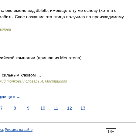
лово имело вид dblbtb, имеющего ту же основу (хотя и с
долбить. Свое название эта птица получила по производимому
рылова
ийской компании (пришло из Менатепа) …
с сильным клювом …
ий толковый словарь И. Мостицкого
дующая
→
7
8
9
10
11
12
13
ка
,
Реклама на сайте
18+