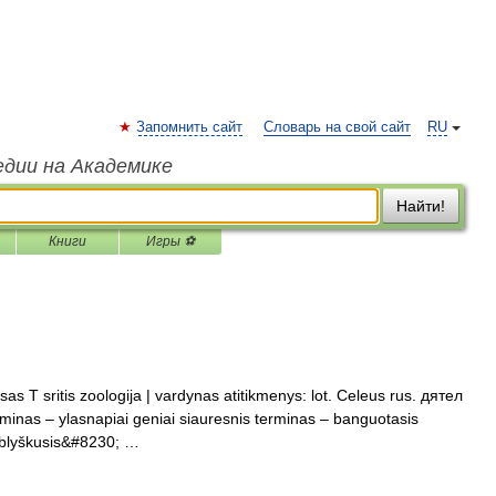
Запомнить сайт
Словарь на свой сайт
RU
едии на Академике
Найти!
Книги
Игры ⚽
as T sritis zoologija | vardynas atitikmenys: lot. Celeus rus. дятел
rminas – ylasnapiai geniai siauresnis terminas – banguotasis
 blyškusis&#8230; …