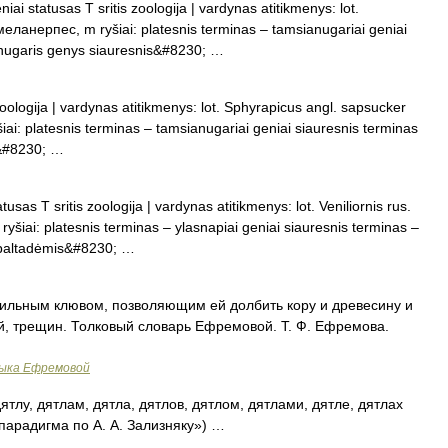
ai statusas T sritis zoologija | vardynas atitikmenys: lot.
ланерпес, m ryšiai: platesnis terminas – tamsianugariai geniai
anugaris genys siauresnis&#8230; …
zoologija | vardynas atitikmenys: lot. Sphyrapicus angl. sapsucker
iai: platesnis terminas – tamsianugariai geniai siauresnis terminas
s&#8230; …
tusas T sritis zoologija | vardynas atitikmenys: lot. Veniliornis rus.
iai: platesnis terminas – ylasnapiai geniai siauresnis terminas –
– baltadėmis&#8230; …
сильным клювом, позволяющим ей долбить кору и древесину и
, трещин. Толковый словарь Ефремовой. Т. Ф. Ефремова.
зыка Ефремовой
ятлу, дятлам, дятла, дятлов, дятлом, дятлами, дятле, дятлах
парадигма по А. А. Зализняку») …