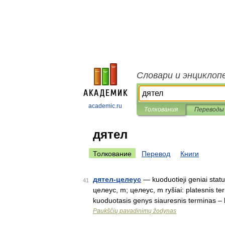
Словари и энциклоп
academic.ru
Толкования
Переводы
дятел
Толкование
Перевод
Книги
дятел-целеус
— kuoduotieji geniai status
41
целеус, m; целеус, m ryšiai: platesnis te
kuoduotasis genys siauresnis terminas –
Paukščių pavadinimų žodynas