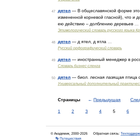
дятел
— В общеславянской форме это с
47
измененной корневой гласной), что и 
ею действию – долблению деревьев …
Этимологический словарь русского языка К
дятел
— д ятел, д ятла …
48
Русский орфографический словарь
дятел
— иностранный менеджер в росс
49
Словарь бизнес-сленга
дятел
— биол. лесная лазящая птица 
50
Универсальный дополнительный практическ
Страницы
←
Предыдущая
Сле
1
2
3
4
5
6
© Академик, 2000-2026
Обратная связь:
Техподдерж
👣 Путешествия