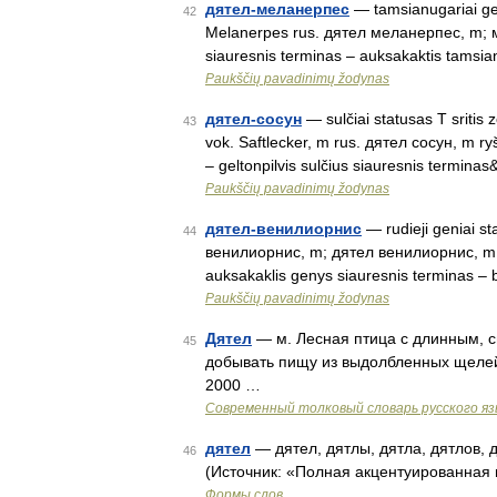
дятел-меланерпес
— tamsianugariai geni
42
Melanerpes rus. дятел меланерпес, m; ме
siauresnis terminas – auksakaktis tamsi
Paukščių pavadinimų žodynas
дятел-сосун
— sulčiai statusas T sritis 
43
vok. Saftlecker, m rus. дятел сосун, m ryš
– geltonpilvis sulčius siauresnis termina
Paukščių pavadinimų žodynas
дятел-венилиорнис
— rudieji geniai sta
44
венилиорнис, m; дятел венилиорнис, m ryš
auksakaklis genys siauresnis terminas 
Paukščių pavadinimų žodynas
Дятел
— м. Лесная птица с длинным, 
45
добывать пищу из выдолбленных щелей
2000 …
Современный толковый словарь русского я
дятел
— дятел, дятлы, дятла, дятлов, д
46
(Источник: «Полная акцентуированная 
Формы слов